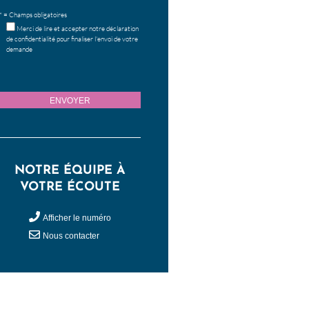
* = Champs obligatoires
Merci de lire et accepter notre
déclaration
de confidentialité
pour finaliser l'envoi de votre
demande
NOTRE ÉQUIPE À
VOTRE ÉCOUTE
Afficher le numéro
Nous contacter