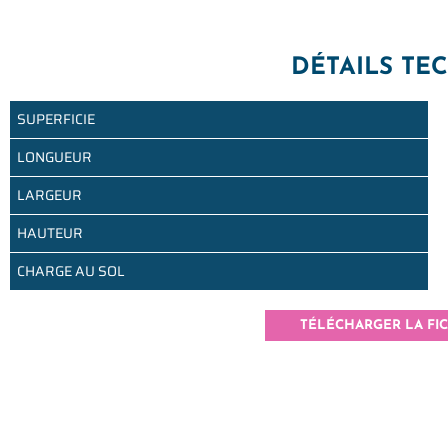
Superficie 1 370 m²
Hauteur 4 m
Entièrement modulable en espaces de
DÉTAILS TE
conférences de 50 à 300 personnes
SUPERFICIE
LONGUEUR
LARGEUR
HAUTEUR
CHARGE AU SOL
TÉLÉCHARGER LA FI