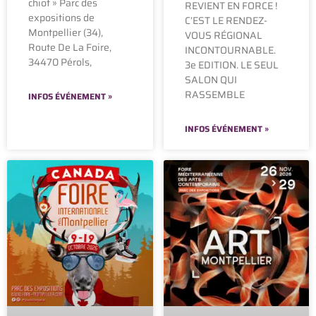
chiot » Parc des
REVIENT EN FORCE !
expositions de
C’EST LE RENDEZ-
Montpellier (34),
VOUS RÉGIONAL
Route De La Foire,
INCONTOURNABLE.
34470 Pérols,
3e EDITION. LE SEUL
SALON QUI
RASSEMBLE
INFOS ÉVÉNEMENT »
INFOS ÉVÉNEMENT »