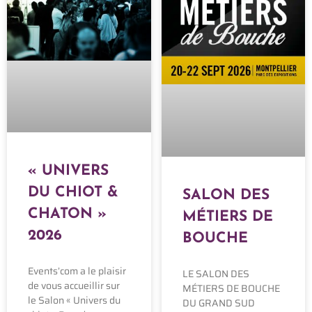
« UNIVERS
DU CHIOT &
SALON DES
CHATON »
MÉTIERS DE
2026
BOUCHE
Events’com a le plaisir
LE SALON DES
de vous accueillir sur
MÉTIERS DE BOUCHE
le Salon « Univers du
DU GRAND SUD