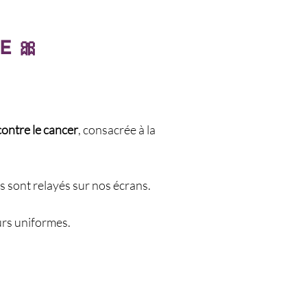
E 🎀
contre le cancer
, consacrée à la
s sont relayés sur nos écrans.
eurs uniformes.