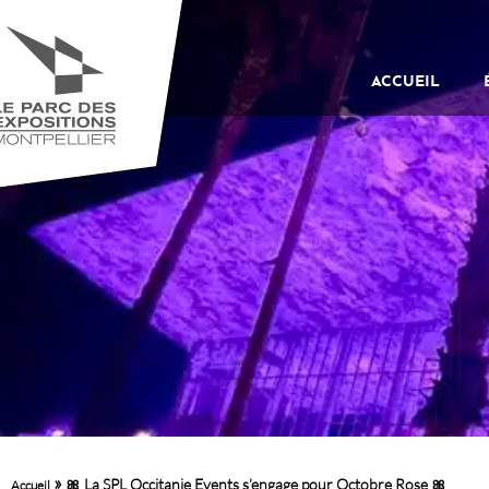
ACCUEIL
»
🎀 La SPL Occitanie Events s’engage pour Octobre Rose 🎀
Accueil