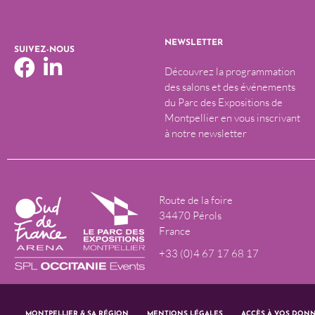
NEWSLETTER
SUIVEZ-NOUS
Découvrez la programmation
des salons et des événements
du Parc des Expositions de
Montpellier en vous inscrivant
à notre newsletter
Route de la foire
34470 Pérols
France
+33 (0)4 67 17 68 17
MONTPELLIER & SA RÉGION
MENTIONS LÉGALES
ACCÈS À VOS DON